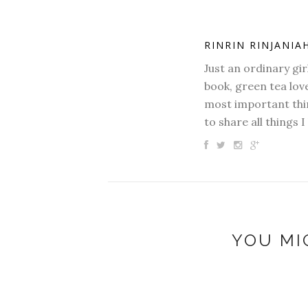
RINRIN RINJANIA
Just an ordinary gir
book, green tea love
most important thin
to share all things I
YOU MI