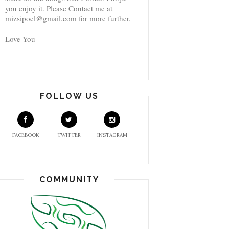
you enjoy it. Please Contact me at
mizsipoel@gmail.com for more further.
Love You
FOLLOW US
FACEBOOK
TWITTER
INSTAGRAM
COMMUNITY