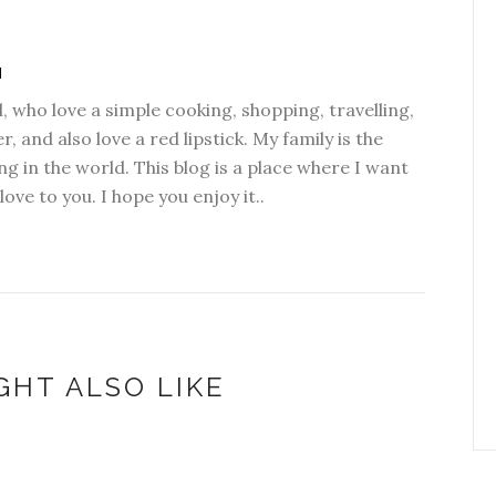
H
l, who love a simple cooking, shopping, travelling,
r, and also love a red lipstick. My family is the
g in the world. This blog is a place where I want
 love to you. I hope you enjoy it..
GHT ALSO LIKE