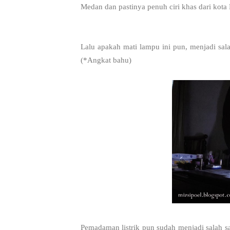
Medan dan pastinya penuh ciri khas dari kota
Lalu apakah mati lampu ini pun, menjadi sal
(*Angkat bahu)
Pemadaman listrik pun sudah menjadi salah s