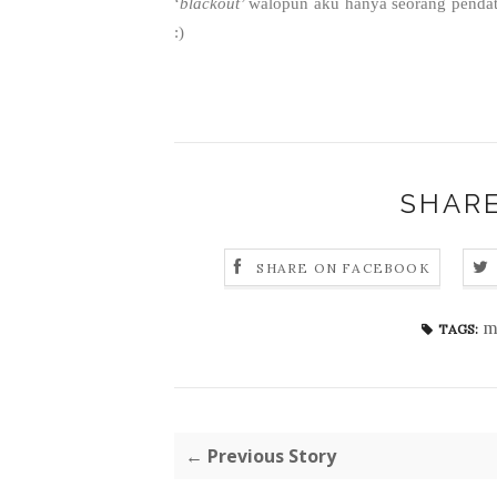
‘
blackout’
walopun aku hanya seorang pendat
:)
SHARE
SHARE ON FACEBOOK
m
TAGS:
← Previous Story