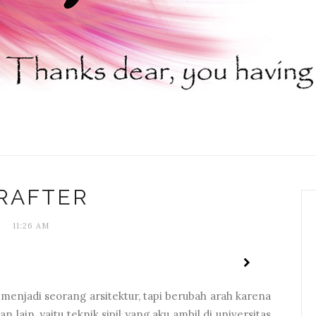
RAFTER
11:26 AM
 menjadi seorang arsitektur, tapi berubah arah karena
n lain, yaitu teknik sipil yang aku ambil di universitas