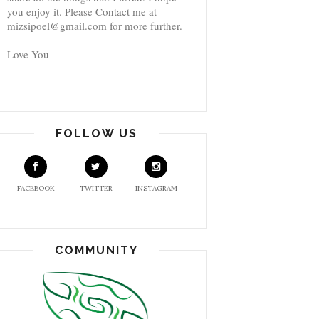
you enjoy it. Please Contact me at
mizsipoel@gmail.com for more further.
Love You
FOLLOW US
FACEBOOK
TWITTER
INSTAGRAM
COMMUNITY