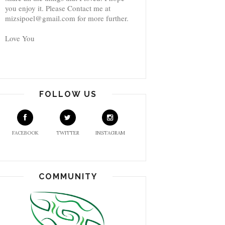
you enjoy it. Please Contact me at
mizsipoel@gmail.com for more further.
Love You
FOLLOW US
FACEBOOK
TWITTER
INSTAGRAM
COMMUNITY