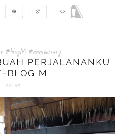
an #blogM #anniversary
EBUAH PERJALANANKU
E-BLOG M
8:03 AM