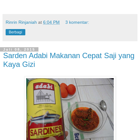
Rinrin Rinjaniah
at
6:04 PM
3 komentar:
Berbagi
Juli 08, 2015
Sarden Adabi Makanan Cepat Saji yang
Kaya Gizi