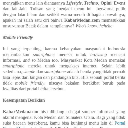
menyajikan menu lain diantaranya
Lifestyle
,
Techno
,
Opini
,
Event
dan lain-lain. Tulisan yang menjadi menu ini berwarna putih
dengan latar hitam dan sedikit warna merah di bagian bawahnya,
apakah ini salah satu ciri bahwa
KabarMedan.com
memasukkan
unsur-unsur Batak dalam tampilannya?
Who’s know
..
hehehe
Mobile Friendly
Ini yang terpenting, karena kebanyakan masyarakat Indonesia
memanfaatkan
smartphone
mereka untuk
browsing
mencari
informasi,
and so
Medan
too
. Masyarakat Kota Medan memakai
smartphone
mereka untuk mengakses internet. Selain lebih
sederhana,
simple
dan
smartphone
adalah benda yang tidak pernah
bisa lepas dari tangan dan pandangan kita. Bila sebuah portal berita
tidak
mobile friendly
, niscaya bakalan berakibat buruk pada
kwalitas dari portal berita tersebut.
Kesempatan Beriklan
KabarMedan.com
bisa dibilang sebagai sumber informasi yang
akurat mengenai Kota Medan dan Sumatera Utara. Bagi yang tidak
suka bacaan berat-berat, kamu bisa kunjungi menu lain di
Portal