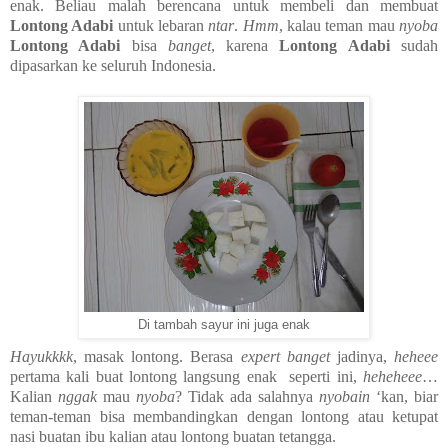
enak. Beliau malah berencana untuk membeli dan membuat
Lontong Adabi
untuk lebaran
ntar
.
Hmm
, kalau teman mau
nyoba
Lontong Adabi
bisa
banget
, karena
Lontong Adabi
sudah
dipasarkan ke seluruh Indonesia.
Di tambah sayur ini juga enak
Hayukkkk
, masak lontong. Berasa
expert
banget
jadinya,
heheee
pertama kali buat lontong langsung enak seperti ini,
heheheee
…
Kalian
nggak
mau
nyoba
? Tidak ada salahnya
nyobain
‘kan, biar
teman-teman bisa membandingkan dengan lontong atau ketupat
nasi buatan ibu kalian atau lontong buatan tetangga.