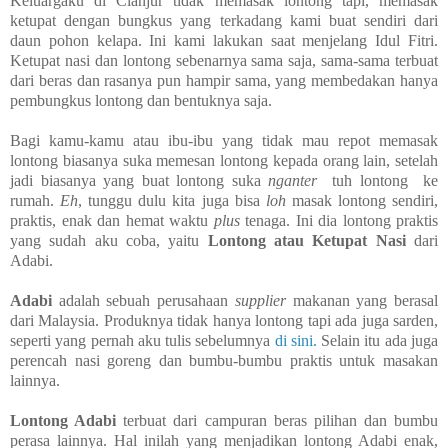
Keluargaku di Cianjur tidak memasak lontong tapi, memasak
ketupat dengan bungkus yang terkadang kami buat sendiri dari
daun pohon kelapa. Ini kami lakukan saat menjelang Idul Fitri.
Ketupat nasi dan lontong sebenarnya sama saja, sama-sama terbuat
dari beras dan rasanya pun hampir sama, yang membedakan hanya
pembungkus lontong dan bentuknya saja.
Bagi kamu-kamu atau ibu-ibu yang tidak mau repot memasak
lontong biasanya suka memesan lontong kepada orang lain, setelah
jadi biasanya yang buat lontong suka
nganter
tuh lontong ke
rumah.
Eh
, tunggu dulu kita juga bisa
loh
masak lontong sendiri,
praktis, enak dan hemat waktu
plus
tenaga. Ini dia lontong praktis
yang sudah aku coba, yaitu
Lontong atau Ketupat Nasi
dari
Adabi.
Adabi
adalah sebuah perusahaan
supplier
makanan yang berasal
dari Malaysia. Produknya tidak hanya lontong tapi ada juga sarden,
seperti yang pernah aku tulis sebelumnya
di sini.
Selain itu ada juga
perencah nasi goreng dan bumbu-bumbu praktis untuk masakan
lainnya.
Lontong Adabi
terbuat dari campuran beras pilihan dan bumbu
perasa lainnya. Hal inilah yang menjadikan lontong Adabi enak,