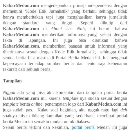
KabarMedan.com
mengedepankan prinsip independensi dengan
memenuhi ‘Kode Etik Jurnalistik’ yang berlaku sehingga tidak
hanya memberitakan tapi juga menghasilkan karya jurnalistik
dengan standard yang tinggi. Seperti dikutip dari
KabarMedan.com
di
About Us
.
Nah
, ini berarti bahwa
KabarMedan.com
memberikan informasi yang sesuai dengan
fakta di lapangan. Ini juga bisa diartikan bahwa
KabarMedan.com
, memberikan batasan untuk informasi yang
diterimanya sesuai dengan Kode Etik Jurnalistik, sehingga tidak
semua berita bisa masuk di Portal Berita Medan ini. Ini mengenai
kepercayaan terhadap sumber berita dan tentu saja kebenaran
(akurat) dari sebuah berita.
Tampilan
Nggak
ada yang bisa aku komentari dari tampilan portal berita
KabarMedan.com
ini, karena
template
-nya sudah sesuai dengan
template
berita
online
, penempatan logo dari
KabarMedan.com
ini
juga sudah pas. Kalau soal beginian, aku nggak ragu lagi
deh
soalnya bisa dibilang tampilan yang sederhana membuat portal
berita Medan ini semakin mudah untuk diakses.
Selain berita terkini dan kekinian,
portal berita
Medan ini juga