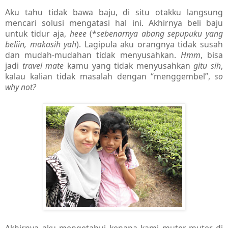
Aku tahu tidak bawa baju, di situ otakku langsung
mencari solusi mengatasi hal ini. Akhirnya beli baju
untuk tidur aja,
heee
(*
sebenarnya abang sepupuku yang
beliin, makasih yah
). Lagipula aku orangnya tidak susah
dan mudah-mudahan tidak menyusahkan.
Hmm
, bisa
jadi
travel mate
kamu yang tidak menyusahkan
gitu sih
,
kalau kalian tidak masalah dengan “menggembel”,
so
why not?
Akhirnya aku mengetahui kenapa kami muter-muter di