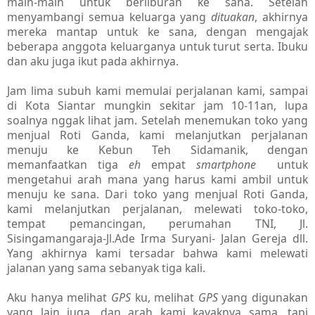
main-main untuk berliburan ke sana. Setelah
menyambangi semua keluarga yang
dituakan
, akhirnya
mereka mantap untuk ke sana, dengan mengajak
beberapa anggota keluarganya untuk turut serta. Ibuku
dan aku juga ikut pada akhirnya.
Jam lima subuh kami memulai perjalanan kami, sampai
di Kota Siantar mungkin sekitar jam 10-11an, lupa
soalnya nggak lihat jam. Setelah menemukan toko yang
menjual Roti Ganda, kami melanjutkan perjalanan
menuju ke Kebun Teh Sidamanik, dengan
memanfaatkan tiga
eh
empat
smartphone
untuk
mengetahui arah mana yang harus kami ambil untuk
menuju ke sana. Dari toko yang menjual Roti Ganda,
kami melanjutkan perjalanan, melewati toko-toko,
tempat pemancingan, perumahan TNI, Jl.
Sisingamangaraja-Jl.Ade Irma Suryani- Jalan Gereja dll.
Yang akhirnya kami tersadar bahwa kami melewati
jalanan yang sama sebanyak tiga kali.
Aku hanya melihat
GPS
ku, melihat
GPS
yang digunakan
yang lain juga, dan arah kami kayaknya sama, tapi