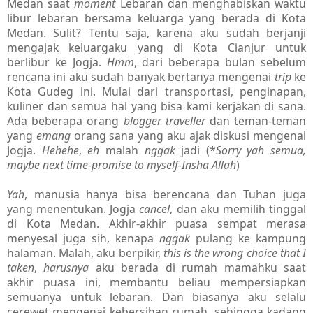
Medan saat
moment
Lebaran dan menghabiskan waktu
libur lebaran bersama keluarga yang berada di Kota
Medan. Sulit? Tentu saja, karena aku sudah berjanji
mengajak keluargaku yang di Kota Cianjur untuk
berlibur ke Jogja.
Hmm
, dari beberapa bulan sebelum
rencana ini aku sudah banyak bertanya mengenai
trip
ke
Kota Gudeg ini. Mulai dari transportasi, penginapan,
kuliner dan semua hal yang bisa kami kerjakan di sana.
Ada beberapa orang
blogger traveller
dan teman-teman
yang
emang
orang sana yang aku ajak diskusi mengenai
Jogja.
Hehehe
,
eh
malah
nggak
jadi (*
Sorry yah semua,
maybe next time-promise to myself-Insha Allah
)
Yah
, manusia hanya bisa berencana dan Tuhan juga
yang menentukan. Jogja
cancel
, dan aku memilih tinggal
di Kota Medan. Akhir-akhir puasa sempat merasa
menyesal juga sih, kenapa
nggak
pulang ke kampung
halaman. Malah, aku berpikir,
this is the wrong choice that I
taken
,
harusnya
aku berada di rumah mamahku saat
akhir puasa ini, membantu beliau mempersiapkan
semuanya untuk lebaran. Dan biasanya aku selalu
cerewet mengenai kebersihan rumah, sehingga kadang