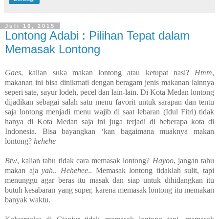
Juli 16, 2015
Lontong Adabi : Pilihan Tepat dalam
Memasak Lontong
Gaes
, kalian suka makan lontong atau ketupat nasi?
Hmm
,
makanan ini bisa dinikmati dengan beragam jenis makanan lainnya
seperi sate, sayur lodeh, pecel dan lain-lain. Di Kota Medan lontong
dijadikan sebagai salah satu menu favorit untuk sarapan dan tentu
saja lontong menjadi menu wajib di saat lebaran (Idul Fitri) tidak
hanya di Kota Medan saja ini juga terjadi di beberapa kota di
Indonesia. Bisa bayangkan ‘kan bagaimana muaknya makan
lontong?
hehehe
Btw
, kalian tahu tidak cara memasak lontong?
Hayoo
, jangan tahu
makan aja
yah
..
Hehehee
.. Memasak lontong tidaklah sulit, tapi
menunggu agar beras itu masak dan siap untuk dihidangkan itu
butuh kesabaran yang super, karena memasak lontong itu memakan
banyak waktu.