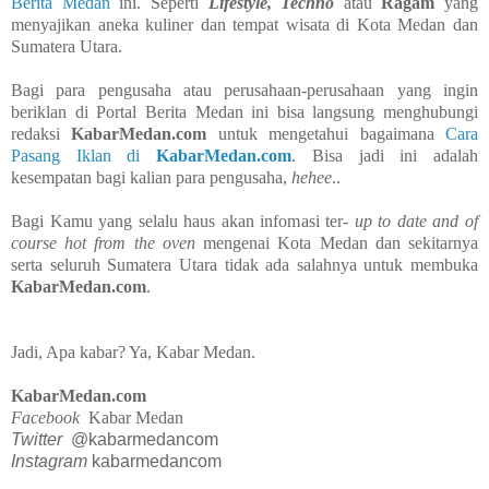
Berita Medan
ini. Seperti
Lifestyle, Techno
atau
Ragam
yang
menyajikan aneka kuliner dan tempat wisata di Kota Medan dan
Sumatera Utara.
Bagi para pengusaha atau perusahaan-perusahaan yang ingin
beriklan di Portal Berita Medan ini bisa langsung menghubungi
redaksi
KabarMedan.com
untuk mengetahui bagaimana
Cara
Pasang Iklan di
KabarMedan.com
. Bisa jadi ini adalah
kesempatan bagi kalian para pengusaha,
hehee
..
Bagi Kamu yang selalu haus akan infomasi ter-
up to date
and of
course hot from the oven
mengenai Kota Medan dan sekitarnya
serta seluruh Sumatera Utara tidak ada salahnya untuk membuka
KabarMedan.com
.
Jadi, Apa kabar? Ya, Kabar Medan.
KabarMedan.com
Facebook
Kabar Medan
Twitter
@kabarmedancom
Instagram
kabarmedancom