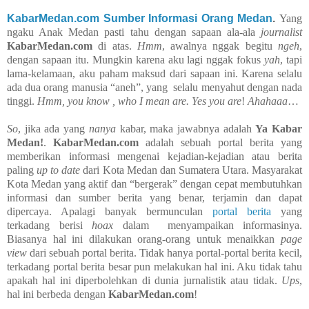
KabarMedan.com Sumber Informasi Orang Medan
.
Yang
ngaku Anak Medan pasti tahu dengan sapaan ala-ala
journalist
KabarMedan.com
di atas.
Hmm
, awalnya nggak begitu
ngeh
,
dengan sapaan itu. Mungkin karena aku lagi nggak fokus
yah
, tapi
lama-kelamaan, aku paham maksud dari sapaan ini. Karena selalu
ada dua orang manusia “aneh”, yang selalu menyahut dengan nada
tinggi.
Hmm, you know , who I mean are. Yes you are
!
Ahahaaa
…
So
, jika ada yang
nanya
kabar, maka jawabnya adalah
Ya Kabar
Medan!
.
KabarMedan.com
adalah sebuah portal berita yang
memberikan informasi mengenai kejadian-kejadian atau berita
paling
up to date
dari Kota Medan dan Sumatera Utara. Masyarakat
Kota Medan yang aktif dan “bergerak” dengan cepat membutuhkan
informasi dan sumber berita yang benar, terjamin dan dapat
dipercaya. Apalagi banyak bermunculan
portal berita
yang
terkadang berisi
hoax
dalam menyampaikan informasinya.
Biasanya hal ini dilakukan orang-orang untuk menaikkan
page
view
dari sebuah portal berita. Tidak hanya portal-portal berita kecil,
terkadang portal berita besar pun melakukan hal ini. Aku tidak tahu
apakah hal ini diperbolehkan di dunia jurnalistik atau tidak.
Ups
,
hal ini berbeda dengan
KabarMedan.com
!