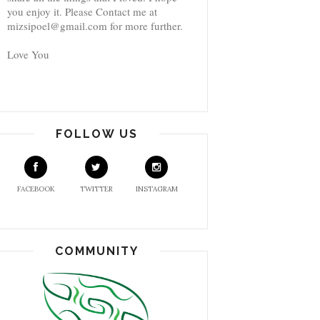
you enjoy it. Please Contact me at
mizsipoel@gmail.com for more further.
Love You
FOLLOW US
FACEBOOK
TWITTER
INSTAGRAM
COMMUNITY