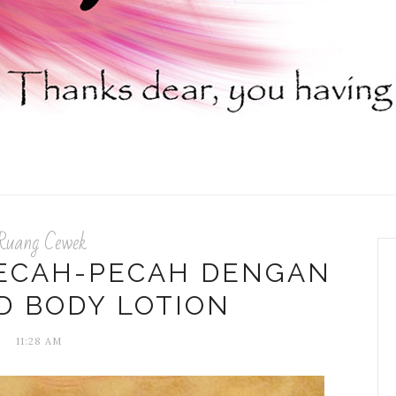
Ruang Cewek
PECAH-PECAH DENGAN
D BODY LOTION
11:28 AM