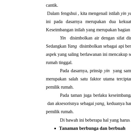
cantik. 
Dalam fengshui , kita mengenail istilah 
yin y
ini pada dasarnya merupakan dua 
kekua
Keseimbangan inilah yang merupakan bagian d
Yin 
 disimbolkan air dengan sifat din
Sedangkan 
Yang 
 disimbolkan sebagai api bers
aspek yang saling berlawanan ini mencakup s
rumah tinggal. 
Pada dasarnya, prinsip 
yin 
 yang sam
merupakan salah satu faktor utama tercip
pemilik rumah.
Pada taman juga berlaku keseimbang
 dan aksesorisnya sebagai 
yang, 
keduanya har
pemilik rumah.
Di bawah ini beberapa hal yang harus
Tanaman berbunga dan berbuah 