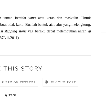
n taman bersifat 
yang
 atau keras dan maskulin. Untuk 
ibuat tidak kaku. Buatlah bentuk atau alur yang melengkung, 
si 
stepping stone
 yag berliku dapat melembutkan aliran 
qi
87/viii/2011)
 THIS STORY
SHARE ON TWITTER
PIN THIS POST
TAGS: