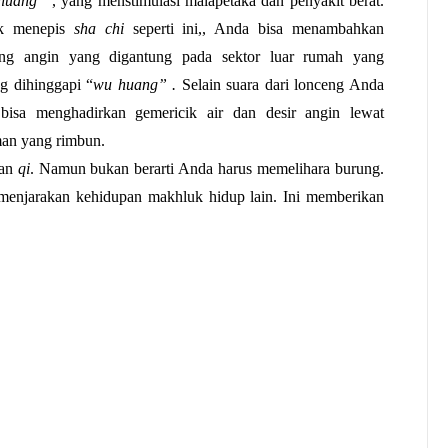
huang” 
, yang menstimulasi malapetaka dan penyakit berat. 
k menepis 
sha chi 
seperti ini,, Anda bisa menambahkan 
eng angin yang digantung pada sektor luar rumah yang 
g dihinggapi “
wu huang” . 
Selain suara dari lonceng Anda 
bisa menghadirkan gemericik air dan desir angin lewat 
an yang rimbun.
an 
qi
. Namun bukan berarti Anda harus memelihara burung. 
enjarakan kehidupan makhluk hidup lain. Ini memberikan 