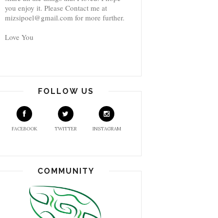
you enjoy it. Please Contact me at
mizsipoel@gmail.com for more further.
Love You
FOLLOW US
FACEBOOK
TWITTER
INSTAGRAM
COMMUNITY