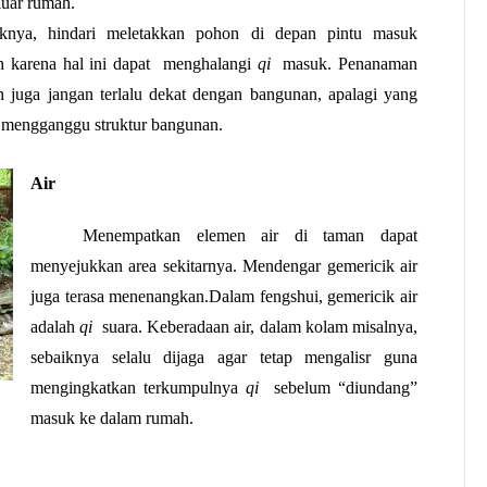
luar rumah. 
iknya, hindari meletakkan pohon di depan pintu masuk 
 karena hal ini dapat  menghalangi 
qi 
 masuk. Penanaman 
 juga jangan terlalu dekat dengan bangunan, apalagi yang 
t mengganggu struktur bangunan.
Air 
Menempatkan elemen air di taman dapat 
menyejukkan area sekitarnya. Mendengar gemericik air 
juga terasa menenangkan.Dalam fengshui, gemericik air 
adalah 
qi 
 suara. Keberadaan air, dalam kolam misalnya, 
sebaiknya selalu dijaga agar tetap mengalisr guna 
mengingkatkan terkumpulnya 
qi 
 sebelum “diundang” 
masuk ke dalam rumah.