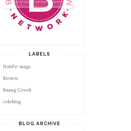
LABELS
Notif!e-magz
Review
Ruang Cewek
celeblog
BLOG ARCHIVE