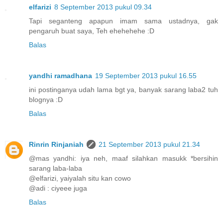
elfarizi
8 September 2013 pukul 09.34
Tapi seganteng apapun imam sama ustadnya, gak
pengaruh buat saya, Teh ehehehehe :D
Balas
yandhi ramadhana
19 September 2013 pukul 16.55
ini postinganya udah lama bgt ya, banyak sarang laba2 tuh
blognya :D
Balas
Rinrin Rinjaniah
21 September 2013 pukul 21.34
@mas yandhi: iya neh, maaf silahkan masukk *bersihin
sarang laba-laba
@elfarizi, yaiyalah situ kan cowo
@adi : ciyeee juga
Balas