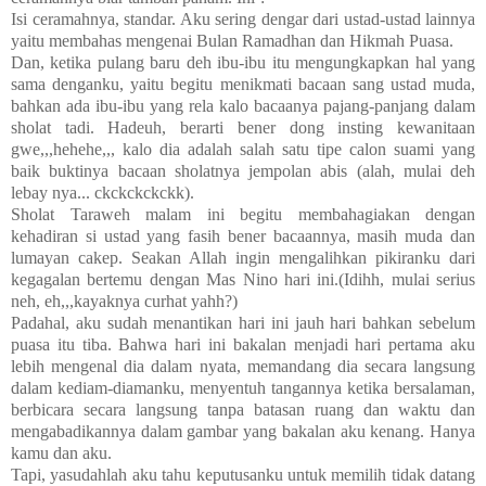
Isi ceramahnya, standar. Aku sering dengar dari ustad-ustad lainnya
yaitu membahas mengenai Bulan Ramadhan dan Hikmah Puasa.
Dan, ketika pulang baru deh ibu-ibu itu mengungkapkan hal yang
sama denganku, yaitu begitu menikmati bacaan sang ustad muda,
bahkan ada ibu-ibu yang rela kalo bacaanya pajang-panjang dalam
sholat tadi. Hadeuh, berarti bener dong insting kewanitaan
gwe,,,hehehe,,, kalo dia adalah salah satu tipe calon suami yang
baik buktinya bacaan sholatnya jempolan abis (alah, mulai deh
lebay nya... ckckckckckk).
Sholat Taraweh malam ini begitu membahagiakan dengan
kehadiran si ustad yang fasih bener bacaannya, masih muda dan
lumayan cakep. Seakan Allah ingin mengalihkan pikiranku dari
kegagalan bertemu dengan Mas Nino hari ini.(Idihh, mulai serius
neh, eh,,,kayaknya curhat yahh?)
Padahal, aku sudah menantikan hari ini jauh hari bahkan sebelum
puasa itu tiba. Bahwa hari ini bakalan menjadi hari pertama aku
lebih mengenal dia dalam nyata, memandang dia secara langsung
dalam kediam-diamanku, menyentuh tangannya ketika bersalaman,
berbicara secara langsung tanpa batasan ruang dan waktu dan
mengabadikannya dalam gambar yang bakalan aku kenang. Hanya
kamu dan aku.
Tapi, yasudahlah aku tahu keputusanku untuk memilih tidak datang