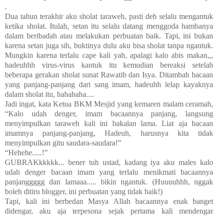
.
Dua tahun terakhir aku sholat taraweh, pasti deh selalu mengantuk
ketika sholat. Itulah, setan itu selalu datang menggoda hambanya
dalam beribadah atau melakukan perbuatan baik. Tapi, ini bukan
karena setan juga sih, buktinya dulu aku bisa sholat tanpa ngantuk.
Mungkin karena terlalu cape kali yah, apalagi kalo abis makan,,,
hadeuhhh virus-virus kantuk itu kemudian bereaksi setelah
beberapa gerakan sholat sunat Rawatib dan Isya. Ditambah bacaan
yang panjang-panjang dari sang imam, hadeuhh lelap kayaknya
dalam sholat itu, hahahaha....
Jadi ingat, kata Ketua BKM Mesjid yang kemaren malam ceramah,
“Kalo udah denger, imam bacaannya panjang, langsung
menyimpulkan taraweh kali ini bakalan lama. Liat aja bacaan
imamnya panjang-panjang, Hadeuh, harusnya kita tidak
menyimpulkan gitu saudara-saudara!”
“Hehehe.....!”
GUBRAKkkkkk... bener tuh ustad, kadang iya aku males kalo
udah denger bacaan imam yang terlalu menikmati bacaannya
panjanggggg dan lamaaa..... bikin ngantuk. (Huuuuhhh, nggak
boleh ditiru blogger, ini perbuatan yang tidak baik!)
Tapi, kali ini berbedan Masya Allah bacaannya enak banget
didengar, aku aja terpesona sejak pertama kali mendengar