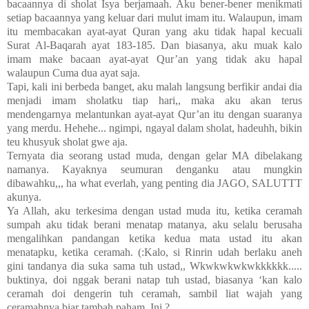
bacaannya di sholat Isya berjamaah. Aku bener-bener menikmati
setiap bacaannya yang keluar dari mulut imam itu. Walaupun, imam
itu membacakan ayat-ayat Quran yang aku tidak hapal kecuali
Surat Al-Baqarah ayat 183-185. Dan biasanya, aku muak kalo
imam make bacaan ayat-ayat Qur’an yang tidak aku hapal
walaupun Cuma dua ayat saja.
Tapi, kali ini berbeda banget, aku malah langsung berfikir andai dia
menjadi imam sholatku tiap hari,, maka aku akan terus
mendengarnya melantunkan ayat-ayat Qur’an itu dengan suaranya
yang merdu. Hehehe... ngimpi, ngayal dalam sholat, hadeuhh, bikin
teu khusyuk sholat gwe aja.
Ternyata dia seorang ustad muda, dengan gelar MA dibelakang
namanya. Kayaknya seumuran denganku atau mungkin
dibawahku,,, ha what everlah, yang penting dia JAGO, SALUTTT
akunya.
Ya Allah, aku terkesima dengan ustad muda itu, ketika ceramah
sumpah aku tidak berani menatap matanya, aku selalu berusaha
mengalihkan pandangan ketika kedua mata ustad itu akan
menatapku, ketika ceramah. (:Kalo, si Rinrin udah berlaku aneh
gini tandanya dia suka sama tuh ustad,, Wkwkwkwkwkkkkkk.....
buktinya, doi nggak berani natap tuh ustad, biasanya ‘kan kalo
ceramah doi dengerin tuh ceramah, sambil liat wajah yang
ceramahnya biar tambah paham. Ini ?