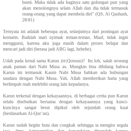
bumi. Maka tidak ada baginya satu golongan pun yang
akan menolongnya selain Allah dan dia tidak termasuk
orang-orang yang dapat membela diri” (QS. Al Qashash,
28:81)
Ternyata ini adalah beberapa ayat, selanjutnya dari postingan ayat
kemarin. Baiklah mari nyimak teman-teman. Maaf, tidak ingin
menggurui, karena aku juga masih dalam proses belajar dan
mencari jadi diri (berasa jadi ABG lagi, hehehe).
Udah pada kenal sama Karun (re;Qoruun)? Itu loh, salah seorang
anak paman dari Nabi Musa as. Mungkin bisa dibilang bahwa
Karun ini termasuk Kaum Nabi Musa bahkan ada hubungan
saudara dengan Nabi Musa. Yah, Allah memberikan harta yang
berlimpah ruah melebihi orang lain kepadanya.
Karun terkenal dengan kekayaannya, di berbagai cerita pun Karun
selalu disebutkan bersama dengan kekayaannya yang kunci-
kuncinya sangat berat dipikul oleh sejumlah orang kuat
(berdasarkan Al-Qur’an).
Karun sudah begitu buta dan congkak sehingga ia mengira segala
jasa, ilmu, keterampilan dan kepandaian diperoleh karena