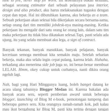
nine to five, never stop for work
. Ini sebenarnya bukan keluhan,
sebagai seorang
estimator
dari sebuah pelayanan jasa
interior,
design and also
product
, aku harus melaksanakan tugasku dengan
cepat dan tepat. Hal ini dibutuhkan karena, aku bekerja
as a team
.
Sebuah pekerjaan akan selesai bila dikerjakan secara bersama-sama,
setiap orang dari tim memiliki
jobdesk
-nya masing-masing. Ketika
pekerjaan itu mengalir dari satu orang ke orang lain, dalam satu tim
maka pekerjaan itu tidak bisa dikatakan selesai.Tapi, pasti selalu ada
ujung, itu yang selalu membuat aku lega,
a sign of
contract
.
Banyak tekanan, banyak masukkan, banyak pelajaran, banyak
keceriaan semoga membuat kita semakin maju. Setelah seharian
bekerja, maka aku selalu ingin cepat pulang, karena lelah.
Hahaha
,
terkadang aku menerima
side job
juga
so
, ini benar-benar membuat
LELAH.
Hmm
, okey cukup untuk curhatnya, nanti dikira orang
ngeluh lagi.
Nah
, bagi yang Hari Minggunya luang, boleh
banget
datang ke
acara ulang tahunnya
Blogger Medan
ini. Karena bakalan ada
banyak acara seru, seperti pemberian
award
untuk beberapa
blogger
,
launching
of Blog M e-book, pemotongan tumpeng dan
beberapa
games
seru. Kita orangnya ramah-ramah kok, jadi kalau
mau ikut bergabung ke Blog M, pasti kita terima dengan tangan