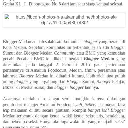
Graha XL, Jl. Diponegoro No.5 dari jam satu siang sampai selesai.
Blogger Medan adalah salah satu komunitas
blogger
yang berada di
Kota Medan. Sebelum komunitas ini terbentuk, telah ada
Blogger
Sumut dan Blogger Medan
Community
atau BMC yang kemudian
pecah. Pecahan BMC ini dikenal menjadi
Blogger
Medan
yang
diresmikan pada tanggal 2 Pebruari 2015 pada pertemuan
pertamanya di Amaliun Foodcourt, Medan.
Hmm
, peresmian atau
lahirnya
Blogger
Medan ini dihadiri kurang lebih oleh tiga puluh
orang
blogger
yang tergabung dari
Blogger
Sumut,
Blogger
Pelajar,
Buzzer
di Media Sosial, dan
blogger-blogger
lainnya.
Acaranya meriah dan sangat seru, mungkin karena dukungan
penuh dari manajer Amaliun Foodcout
yah, hehee
. Lumayan bisa
icip
makanan di situ secara gratisan, komplit
banget loh!
Blogger
Medan terbentuk dengan ketua, wakil ketua, sekretaris, bendahara,
dan beberapa seksi. Hanya aku lupa waktu itu yang menjadi ‘seksi’
siapa saja
yah, hmm???