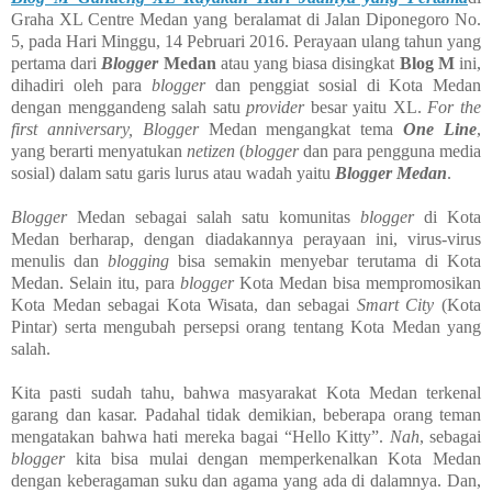
Graha XL Centre Medan yang beralamat di Jalan Diponegoro No.
5, pada Hari Minggu, 14 Pebruari 2016. Perayaan ulang tahun yang
pertama dari
Blogger
Medan
atau yang biasa disingkat
Blog M
ini,
dihadiri oleh para
blogger
dan penggiat sosial di Kota Medan
dengan menggandeng salah satu
provider
besar yaitu XL.
For the
first anniversary, Blogger
Medan mengangkat tema
One Line
,
yang berarti menyatukan
netizen
(
blogger
dan para pengguna media
sosial) dalam satu garis lurus atau wadah yaitu
Blogger Medan
.
Blogger
Medan sebagai salah satu komunitas
blogger
di Kota
Medan berharap, dengan diadakannya perayaan ini, virus-virus
menulis dan
blogging
bisa semakin menyebar terutama di Kota
Medan. Selain itu, para
blogger
Kota Medan bisa mempromosikan
Kota Medan sebagai Kota Wisata, dan sebagai
Smart City
(Kota
Pintar) serta mengubah persepsi orang tentang Kota Medan yang
salah.
Kita pasti sudah tahu, bahwa masyarakat Kota Medan terkenal
garang dan kasar. Padahal tidak demikian, beberapa orang teman
mengatakan bahwa hati mereka bagai “Hello Kitty”.
Nah
, sebagai
blogger
kita bisa mulai dengan memperkenalkan Kota Medan
dengan keberagaman suku dan agama yang ada di dalamnya. Dan,