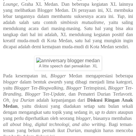
Lounge
, Graha XL Medan. Dan beberapa kegiatan XL lainnya
yang melibatkan Blogger Medan. Di perayaan ini, XL membuka
lebar tangannya dalam membantu suksesnya acara ini.
Yup
, ini
adalah salah satu contoh
simbiosis mutualisme
, yaitu saling
mendukung acara dari masing-masing. Satu hal yang bisa aku
tangkap dari hal ini adalah, XL mendukung kegiatan positif dan
kreatif muda-mudi di Kota Medan, satu hal yang mungkin ingin
dicapai adalah demi kemajuan muda-mudi di Kota Medan sendiri.
A litte speech dari perwakilan XL
Pada kesempatan ini,
Blogger
Medan mengapresiasi beberapa
blogger
dalam bentuk
awards
yang dibagi menjadi lima kategori,
yaitu
Blogger
Ter-
Blogwalking
,
Blogger
Terinspirasi,
Blogger
Ter-
Branding
,
Blogger
Ter-
Update
, dan Pemateri Durian Terfavorit.
Oh, iya
Durian
adalah kepanjangan dari
Diskusi Ringan Anak
Medan
, yaitu diskusi yang diadakan setiap satu bulan sekali
dengan mengangkat satu topik yang sedang
in, up to dates
ataupun
yang perlu diperhatikan oleh seorang
blogger
, biasanya membahas
all about blog, digital technologi, and also writing.
Bagi teman-
teman yang belum pernah ikut
Durian
, mungkin harus mencoba