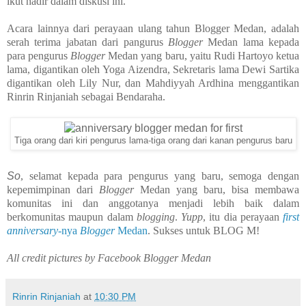
ikut hadir dalam diskusi ini.
Acara lainnya dari perayaan ulang tahun Blogger Medan, adalah
serah terima jabatan dari pangurus
Blogger
Medan lama kepada
para pengurus
Blogger
Medan yang baru, yaitu Rudi Hartoyo ketua
lama, digantikan oleh Yoga Aizendra, Sekretaris lama Dewi Sartika
digantikan oleh Lily Nur, dan Mahdiyyah Ardhina menggantikan
Rinrin Rinjaniah sebagai Bendaraha.
Tiga orang dari kiri pengurus lama-tiga orang dari kanan pengurus baru
So
, selamat kepada para pengurus yang baru, semoga dengan
kepemimpinan dari
Blogger
Medan yang baru, bisa membawa
komunitas ini dan anggotanya menjadi lebih baik dalam
berkomunitas maupun dalam
blogging
.
Yupp
, itu dia perayaan
first
anniversary
-nya
Blogger
Medan
. Sukses untuk BLOG M!
All credit pictures by Facebook Blogger Medan
Rinrin Rinjaniah
at
10:30 PM