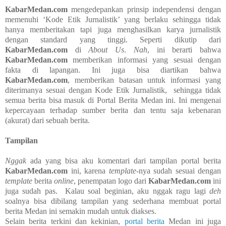
KabarMedan.com
mengedepankan prinsip independensi dengan
memenuhi ‘Kode Etik Jurnalistik’ yang berlaku sehingga tidak
hanya memberitakan tapi juga menghasilkan karya jurnalistik
dengan standard yang tinggi. Seperti dikutip dari
KabarMedan.com
di
About Us
.
Nah
, ini berarti bahwa
KabarMedan.com
memberikan informasi yang sesuai dengan
fakta di lapangan. Ini juga bisa diartikan bahwa
KabarMedan.com
, memberikan batasan untuk informasi yang
diterimanya sesuai dengan Kode Etik Jurnalistik, sehingga tidak
semua berita bisa masuk di Portal Berita Medan ini. Ini mengenai
kepercayaan terhadap sumber berita dan tentu saja kebenaran
(akurat) dari sebuah berita.
Tampilan
Nggak
ada yang bisa aku komentari dari tampilan portal berita
KabarMedan.com
ini, karena
template
-nya sudah sesuai dengan
template
berita
online
, penempatan logo dari
KabarMedan.com
ini
juga sudah pas. Kalau soal beginian, aku nggak ragu lagi
deh
soalnya bisa dibilang tampilan yang sederhana membuat portal
berita Medan ini semakin mudah untuk diakses.
Selain berita terkini dan kekinian,
portal berita
Medan ini juga