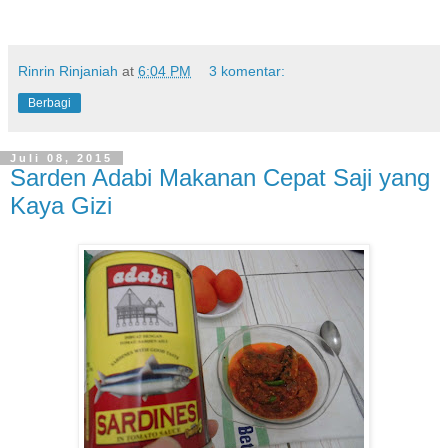
Rinrin Rinjaniah
at
6:04 PM
3 komentar:
Berbagi
Juli 08, 2015
Sarden Adabi Makanan Cepat Saji yang
Kaya Gizi