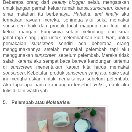
Beberapa orang dari
beauty blogger
selalu mengatakan
untuk jangan pernah keluar rumah tanpa
sunscreen
, karena
sinar matahari itu berbahaya.
Hahaha
,
and finally
aku
termakan rayuan mereka, sehingga aku suka memakai
sunscreen baik dari produk local maupun dari luar bila
keluar ruangan. Fungsinya selain melindungi dari sinar
jahat raja siang juga untuk melembabkan kulit.
Nah
, untuk
pemakaian
sunscreen
sendiri ada beberapa orang
menggunakannya setelah memakai pelembab tapi aku
menggunakan
sunscreen
sebelum pelembab. Mereka tidak
salah, karena aku sempat baca bahwa kandungan tertentu
di
sunscreen
menentukan kapan kita harus memakai
sunscreen
. Kebetulan produk
sunscreen
yang aku
pake
saat
ini mengharuskan untuk memakainya sebelum pelembab.
Aku lupa apa nama kandungan tersebut.
Hik
s.., nanti aku
tulis di lain waktu yah.
5. Pelembab atau
Moisturiser