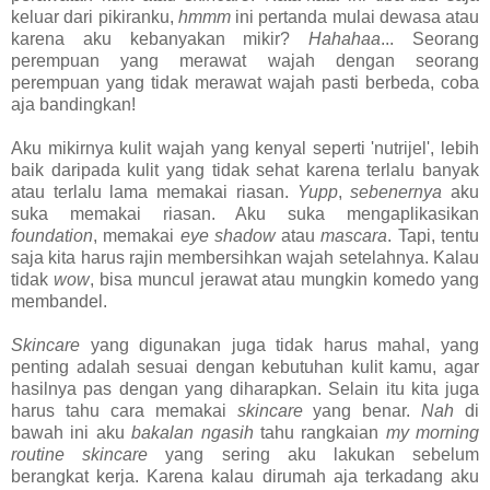
keluar dari pikiranku,
hmmm
ini pertanda mulai dewasa atau
karena aku kebanyakan mikir?
Hahahaa
... Seorang
perempuan yang merawat wajah dengan seorang
perempuan yang tidak merawat wajah pasti berbeda, coba
aja bandingkan!
Aku mikirnya kulit wajah yang kenyal seperti 'nutrijel', lebih
baik daripada kulit yang tidak sehat karena terlalu banyak
atau terlalu lama memakai riasan.
Yupp
,
sebenernya
aku
suka memakai riasan. Aku suka mengaplikasikan
foundation
, memakai
eye shadow
atau
mascara
. Tapi, tentu
saja kita harus rajin membersihkan wajah setelahnya. Kalau
tidak
wow
, bisa muncul jerawat atau mungkin komedo yang
membandel.
Skincare
yang digunakan juga tidak harus mahal, yang
penting adalah sesuai dengan kebutuhan kulit kamu, agar
hasilnya pas dengan yang diharapkan. Selain itu kita juga
harus tahu cara memakai
skincare
yang benar.
Nah
di
bawah ini aku
bakalan ngasih
tahu rangkaian
my morning
routine skincare
yang sering aku lakukan sebelum
berangkat kerja. Karena kalau dirumah aja terkadang aku