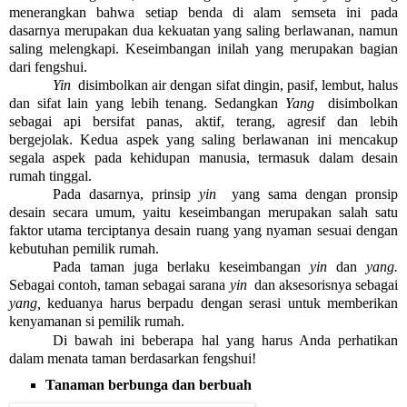
menerangkan bahwa setiap benda di alam semseta ini pada 
dasarnya merupakan dua 
kekuatan yang saling berlawanan, namun 
saling melengkapi. Keseimbangan inilah yang merupakan bagian 
dari fengshui. 
Yin 
 disimbolkan air dengan sifat dingin, pasif, lembut, halus 
dan sifat lain yang lebih tenang. Sedangkan 
Yang 
 disimbolkan 
sebagai api bersifat panas, aktif, terang, agresif dan lebih 
bergejolak. Kedua aspek yang saling berlawanan ini mencakup 
segala aspek pada kehidupan manusia, termasuk dalam desain 
rumah tinggal. 
Pada dasarnya, prinsip 
yin 
 yang sama dengan pronsip 
desain secara umum, yaitu keseimbangan merupakan salah satu 
faktor utama terciptanya desain ruang yang nyaman sesuai dengan 
kebutuhan pemilik rumah.
Pada taman juga berlaku keseimbangan 
yin
 dan 
yang. 
Sebagai contoh, taman sebagai sarana 
yin 
 dan aksesorisnya sebagai 
yang, 
keduanya harus berpadu dengan serasi untuk memberikan 
kenyamanan si pemilik rumah.
Di bawah ini beberapa hal yang harus Anda perhatikan 
dalam menata taman berdasarkan fengshui!
Tanaman berbunga dan berbuah 