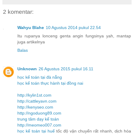
2 komentar:
Wahyu Blahe
10 Agustus 2014 pukul 22.54
Itu rupanya lonceng genta angin fungsinya yah, mantap
juga artikelnya
Balas
Unknown
26 Agustus 2015 pukul 16.11
học kế toán tại đà nẵng
học kế toán thực hành tại đồng nai
http://kylin1st.com
http://cattleyavn.com
http://kenyseo.com
http://ngoduong89.com
trung tâm dạy kế toán
http://meomeo007.com
học kế toán tại huế
tốc độ vận chuyển rất nhanh, dịch hóa