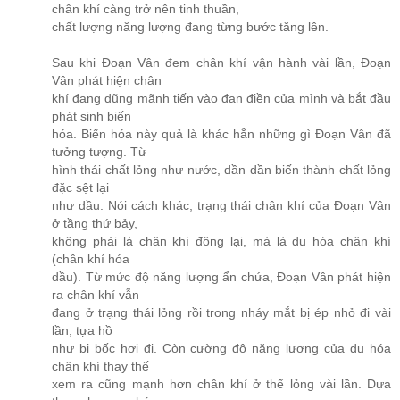
chân khí càng trở nên tinh thuần,
chất lượng năng lượng đang từng bước tăng lên.
Sau khi Đoạn Vân đem chân khí vận hành vài lần, Đoạn
Vân phát hiện chân
khí đang dũng mãnh tiến vào đan điền của mình và bắt đầu
phát sinh biến
hóa. Biến hóa này quả là khác hẳn những gì Đoạn Vân đã
tưởng tượng. Từ
hình thái chất lỏng như nước, dần dần biến thành chất lỏng
đặc sệt lại
như dầu. Nói cách khác, trạng thái chân khí của Đoạn Vân
ở tầng thứ bảy,
không phải là chân khí đông lại, mà là du hóa chân khí
(chân khí hóa
dầu). Từ mức độ năng lượng ẩn chứa, Đoạn Vân phát hiện
ra chân khí vẫn
đang ở trạng thái lỏng rồi trong nháy mắt bị ép nhỏ đi vài
lần, tựa hồ
như bị bốc hơi đi. Còn cường độ năng lượng của du hóa
chân khí thay thế
xem ra cũng mạnh hơn chân khí ở thể lỏng vài lần. Dựa