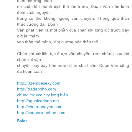
theo phương pháp
ép chân khí thành dịch thể lần trước, Đoạn Vân luôn luôn
đem chân nguyên
trong cơ thể không ngừng vận chuyển. Thông qua thần
thức cường đại, Đoạn
Vân phát hiện ra một phần của chân khí lỏng lúc trước bây
giờ lại thấm
vào thân thể mình, làm cường hóa thân thể.
Chân khí cứ liên tục được vận chuyển, ước chừng sau khi
chân khí vận
chuyển bảy bảy bốn mươi chín chu thiên, Đoạn Vân cũng
đã hoàn toàn
http://01embesexy.com
http://tradaboho.com
chung cư eco city long biên
http://nguoicodanh.net
http://chotruongyen.com
http://caubesieunhan.com
Balas