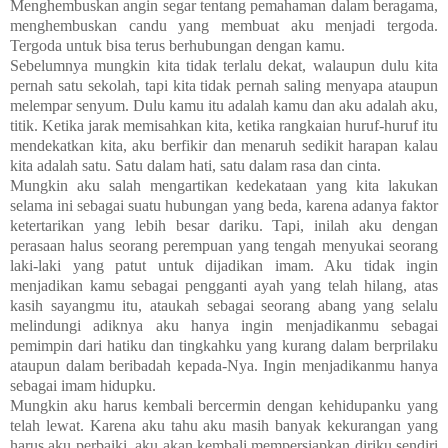
Menghembuskan angin segar tentang pemahaman dalam beragama,
menghembuskan candu yang membuat aku menjadi tergoda.
Tergoda untuk bisa terus berhubungan dengan kamu.
Sebelumnya mungkin kita tidak terlalu dekat, walaupun dulu kita
pernah satu sekolah, tapi kita tidak pernah saling menyapa ataupun
melempar senyum. Dulu kamu itu adalah kamu dan aku adalah aku,
titik. Ketika jarak memisahkan kita, ketika rangkaian huruf-huruf itu
mendekatkan kita, aku berfikir dan menaruh sedikit harapan kalau
kita adalah satu. Satu dalam hati, satu dalam rasa dan cinta.
Mungkin aku salah mengartikan kedekataan yang kita lakukan
selama ini sebagai suatu hubungan yang beda, karena adanya faktor
ketertarikan yang lebih besar dariku. Tapi, inilah aku dengan
perasaan halus seorang perempuan yang tengah menyukai seorang
laki-laki yang patut untuk dijadikan imam. Aku tidak ingin
menjadikan kamu sebagai pengganti ayah yang telah hilang, atas
kasih sayangmu itu, ataukah sebagai seorang abang yang selalu
melindungi adiknya aku hanya ingin menjadikanmu sebagai
pemimpin dari hatiku dan tingkahku yang kurang dalam berprilaku
ataupun dalam beribadah kepada-Nya. Ingin menjadikanmu hanya
sebagai imam hidupku.
Mungkin aku harus kembali bercermin dengan kehidupanku yang
telah lewat. Karena aku tahu aku masih banyak kekurangan yang
harus aku perbaiki, aku akan kembali mempersiapkan diriku sendiri