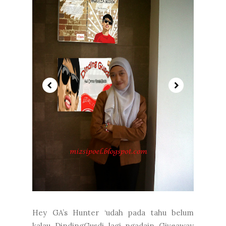
Hey GA’s Hunter ‘udah pada tahu belum
kalau DindingGusdi lagi ngadain Giveaway