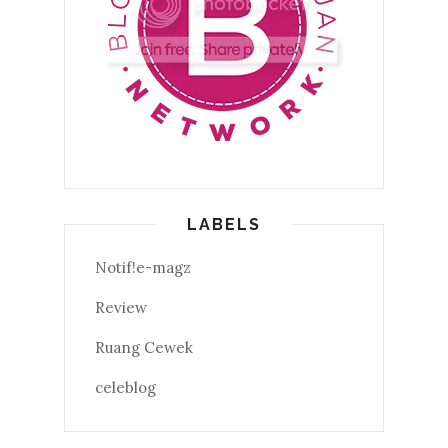
LABELS
Notif!e-magz
Review
Ruang Cewek
celeblog