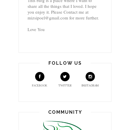
This blog is a place where I want to
share all the things that I loved. I hope
you enjoy it. Please Contact me at
mizsipoel@gmail.com for more further.
Love You
FOLLOW US
FACEBOOK
TWITTER
INSTAGRAM
COMMUNITY