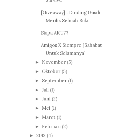
Survive
[Giveaway] : Dinding Gusdi
Merilis Sebuah Buku
Siapa AKU??
Amigos X Siempre [Sahabat
Untuk Selamanya]
November
(5)
►
Oktober
(5)
►
September
(1)
►
Juli
(1)
►
Juni
(2)
►
Mei
(1)
►
Maret
(1)
►
Februari
(2)
►
2012
(4)
►