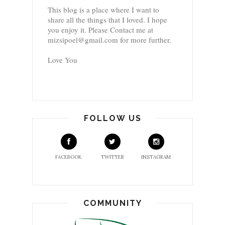
This blog is a place where I want to
share all the things that I loved. I hope
you enjoy it. Please Contact me at
mizsipoel@gmail.com for more further.
Love You
FOLLOW US
FACEBOOK
TWITTER
INSTAGRAM
COMMUNITY