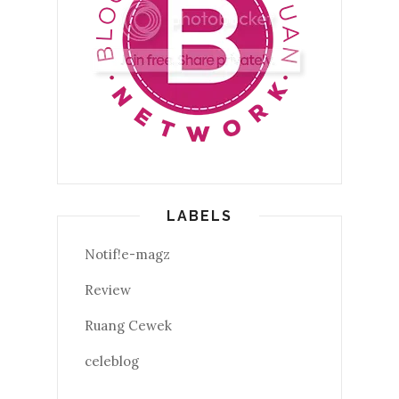
LABELS
Notif!e-magz
Review
Ruang Cewek
celeblog